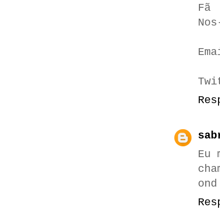
Fã 
Nos
Ema
Twi
Res
sab
Eu 
cha
ond
Res