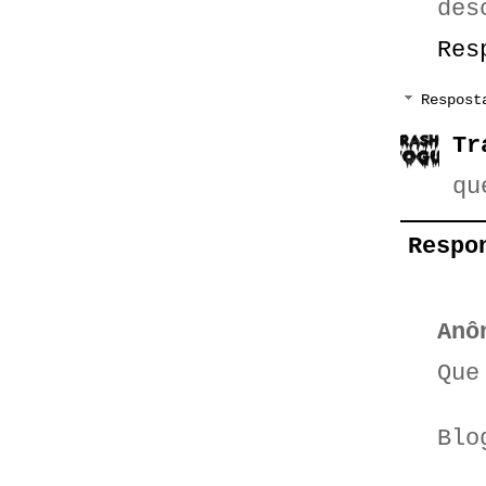
des
Res
Respost
Tr
qu
Respo
Anô
Que
Blo