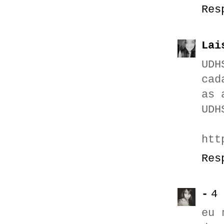
Res
Lai
UDH
cad
as 
UDH
htt
Res
-
4 
eu 