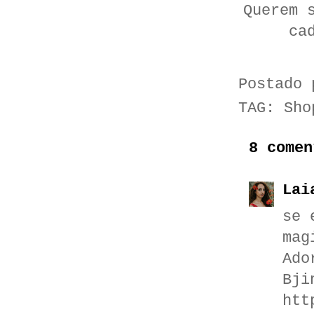
Querem 
ca
Postado
TAG:
Sho
8 comen
Lai
se 
mag
Ado
Bji
htt