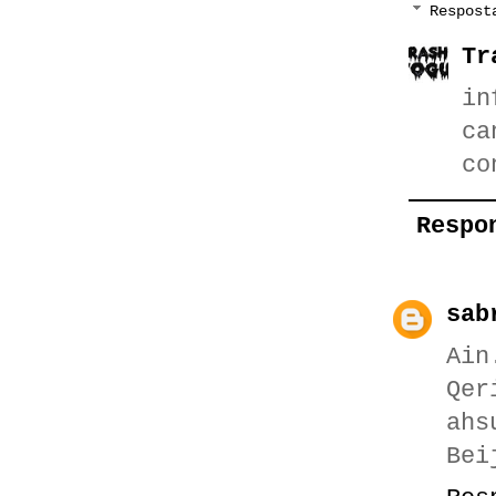
Respost
Tr
in
ca
co
Respo
sab
Ain
Qer
ahs
Bei