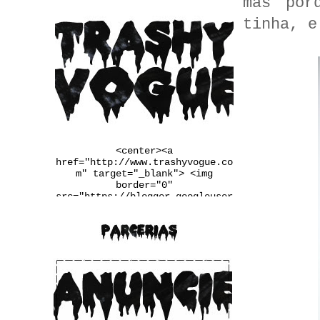
mas por
tinha, e
<center><a
href="http://www.trashyvogue.co
m" target="_blank"> <img
border="0"
src="https://blogger.googleuser
content.com/img/b/R29vZ2xl/AVvX
sEgqv2EDYqp9b-
u3wSj4vLaL0MiWcMlkIIq9N34UaFq6Q
2PRlYxiF4jDxtfiTugVHzJnj1Ba6pxQ
m_Q7LRaW-
__FSINM8VGJk_Qmcvbc6_ws4rbqoBF5
QX4QiDxgIn65NudFdVd2BUwJbJw/w25
0-h167-no/banner.jpg" /></a>
</center>