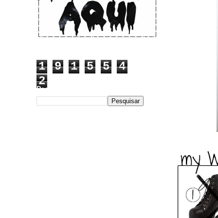
1
9
1
5
5
4
2
Pesquisar este blog