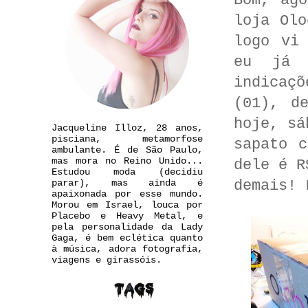
Bom, ag
loja Olo
logo vi
eu já 
indicaçõ
(01), d
hoje, sá
Jacqueline Illoz, 28 anos,
pisciana, metamorfose
sapato 
ambulante. É de São Paulo,
mas mora no Reino Unido...
dele é R
Estudou moda (decidiu
demais! 
parar), mas ainda é
apaixonada por esse mundo.
Morou em Israel, louca por
Placebo e Heavy Metal, e
pela personalidade da Lady
Gaga, é bem eclética quanto
à música, adora fotografia,
viagens e girassóis.