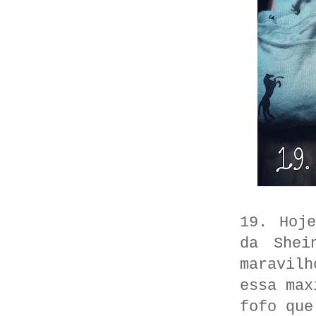
19. Hoj
da Shei
maravilh
essa max
fofo que