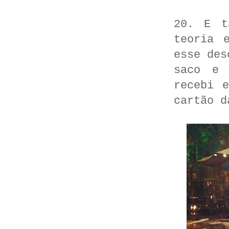
20. E t
teoria 
esse des
saco e 
recebi 
cartão d