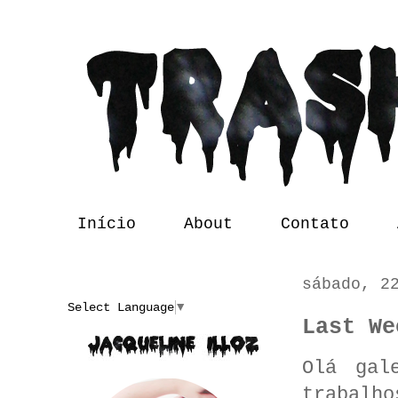
Início
About
Contato
sábado, 2
Translate
Select Language
▼
Last We
Olá gal
trabalh