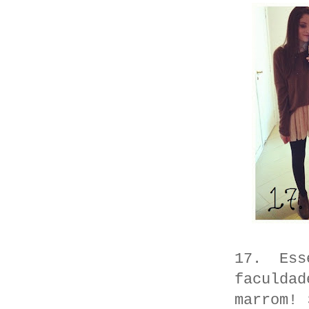
17. Es
faculda
marrom! 