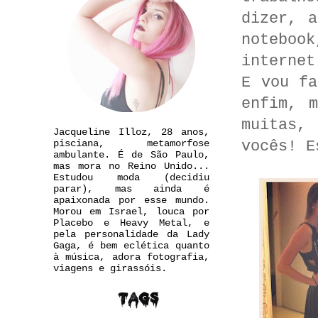
dizer, 
noteboo
internet
E vou fa
enfim, 
muitas,
Jacqueline Illoz, 28 anos,
vocês! E
pisciana, metamorfose
ambulante. É de São Paulo,
mas mora no Reino Unido...
Estudou moda (decidiu
parar), mas ainda é
apaixonada por esse mundo.
Morou em Israel, louca por
Placebo e Heavy Metal, e
pela personalidade da Lady
Gaga, é bem eclética quanto
à música, adora fotografia,
viagens e girassóis.