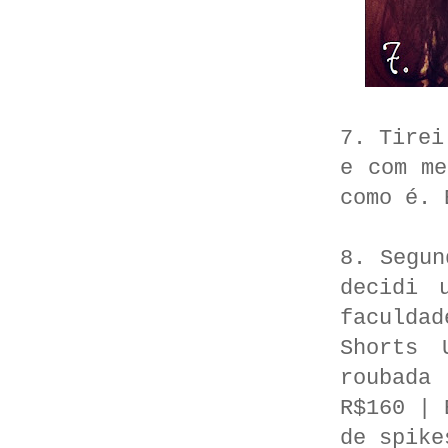
7. Tirei
e com me
como é. 
8. Segun
decidi 
faculda
Shorts 
roubada
R$160 | 
de spike