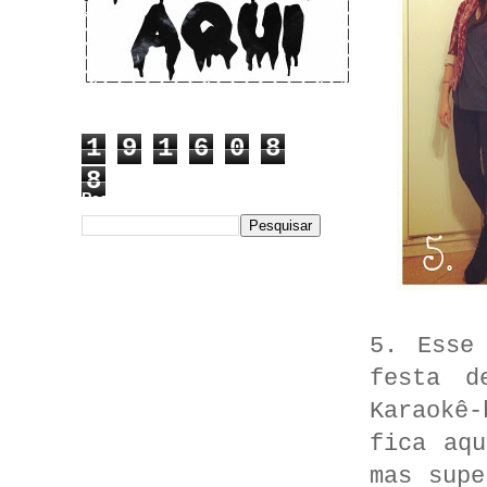
1
9
1
6
0
8
8
Pesquisar este blog
5. Esse
festa d
Karaokê
fica aq
mas supe