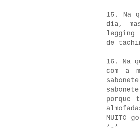
15. Na q
dia, ma
legging
de tach
16. Na q
com a m
sabonete
sabonet
porque 
almofad
MUITO go
*-*