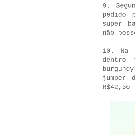
9. Segu
pedido 
super b
não poss
10. Na 
dentro 
burgund
jumper 
R$42,30