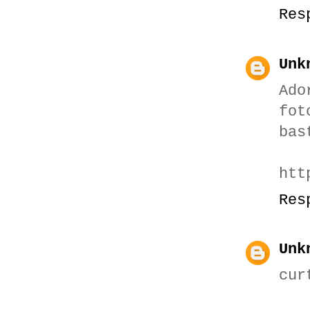
Res
Unk
Ado
fot
bas
htt
Res
Unk
cur