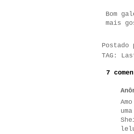
Bom gal
mais go
Postado
TAG:
Las
7 comen
Anô
Amo
uma
She
lel