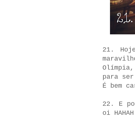
21. Hoj
maravilh
Olímpia
para ser
É bem ca
22. E po
oi HAHAH