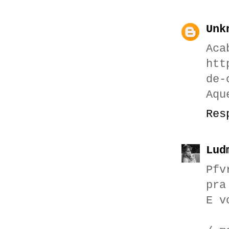
Unk
Ac
htt
de-
Aqu
Res
Lud
Pfv
pra
E v