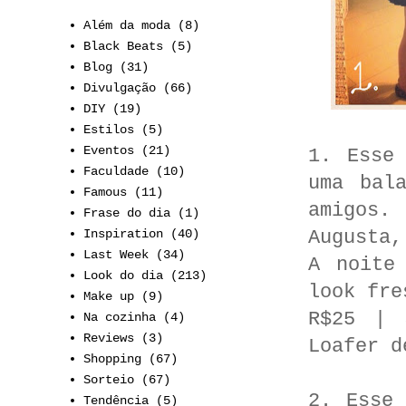
Além da moda
(8)
Black Beats
(5)
Blog
(31)
Divulgação
(66)
DIY
(19)
Estilos
(5)
Eventos
(21)
1. Esse
Faculdade
(10)
uma bal
Famous
(11)
amigos.
Frase do dia
(1)
Inspiration
(40)
Augusta,
Last Week
(34)
A noite
Look do dia
(213)
look fre
Make up
(9)
R$25 | 
Na cozinha
(4)
Reviews
(3)
Loafer d
Shopping
(67)
Sorteio
(67)
2. Esse
Tendência
(5)