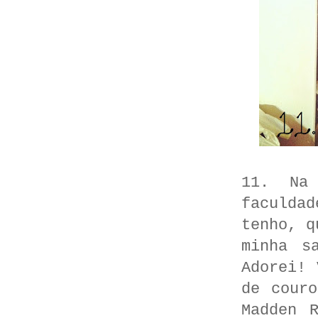
11. Na
faculda
tenho, q
minha s
Adorei! 
de cour
Madden 