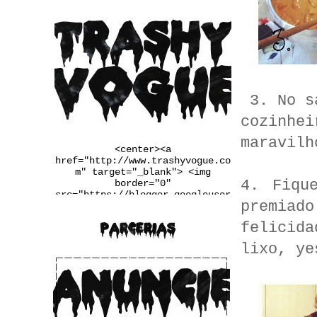
3. No sá
cozinhe
maravilh
<center><a
href="http://www.trashyvogue.co
m" target="_blank"> <img
4. Fiqu
border="0"
src="https://blogger.googleuser
premiad
content.com/img/b/R29vZ2xl/AVvX
sEgqv2EDYqp9b-
felicid
u3wSj4vLaL0MiWcMlkIIq9N34UaFq6Q
2PRlYxiF4jDxtfiTugVHzJnj1Ba6pxQ
lixo, ye
m_Q7LRaW-
__FSINM8VGJk_Qmcvbc6_ws4rbqoBF5
QX4QiDxgIn65NudFdVd2BUwJbJw/w25
0-h167-no/banner.jpg" /></a>
</center>