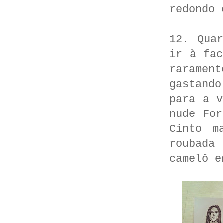
redondo 
12. Qua
ir à fac
raramen
gastando
para a v
nude For
Cinto m
roubada 
camelô e