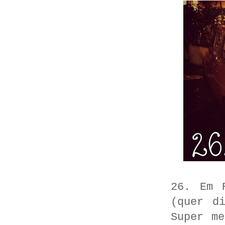
26. Em 
(quer d
Super m