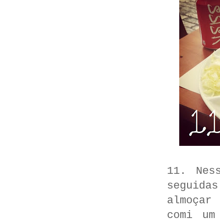
11. Nes
seguida
almoçar
comi um