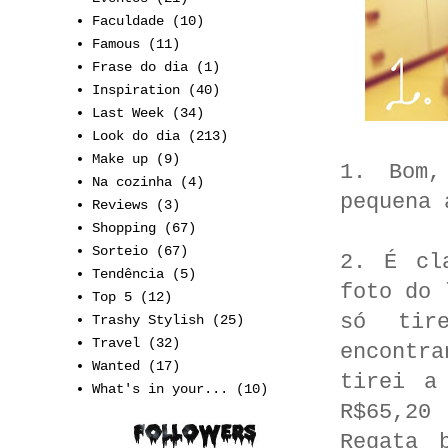
Faculdade
(10)
Famous
(11)
Frase do dia
(1)
Inspiration
(40)
Last Week
(34)
Look do dia
(213)
Make up
(9)
1. Bom,
Na cozinha
(4)
pequena 
Reviews
(3)
Shopping
(67)
Sorteio
(67)
2. É cl
Tendência
(5)
foto do 
Top 5
(12)
só tir
Trashy Stylish
(25)
Travel
(32)
encontra
Wanted
(17)
tirei a
What's in your...
(10)
R$65,20
|
Regata 