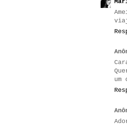
Mar
Ame
via
Res
Anô
Car
Que
um 
Res
Anô
Ado