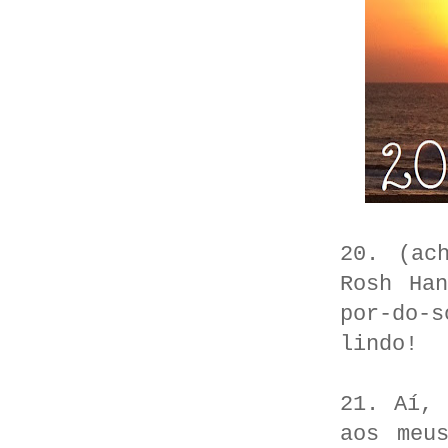
20. (ac
Rosh Ha
por-do-s
lindo!
21. Aí, 
aos meu