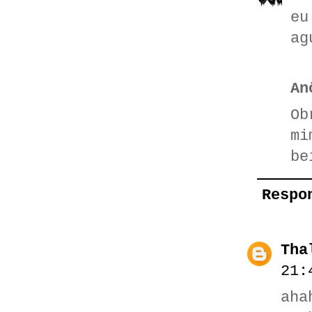
eu
ag
An
Ob
mi
be
Respo
Tha
21:
aha