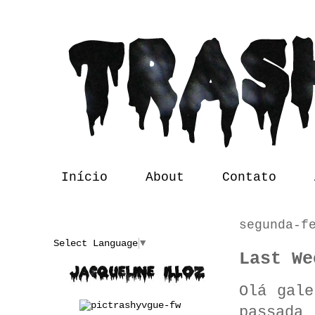
Início
About
Contato
segunda-f
Translate
Select Language
▼
Last We
Olá gale
passada