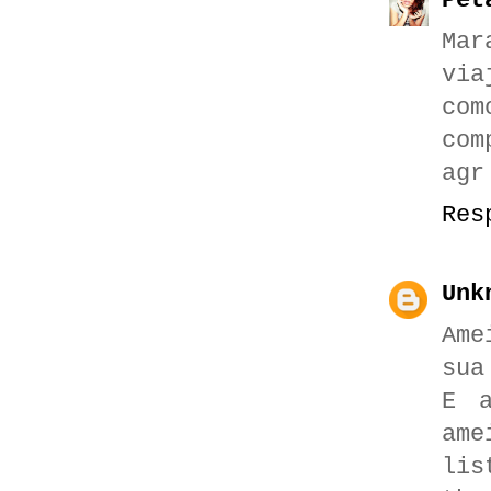
Pét
Mar
via
com
com
agr
Res
Unk
Ame
sua
E a
am
lis