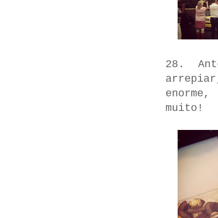
28. An
arrepia
enorme,
muito!