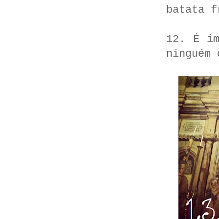
batata f
12. É i
ninguém 