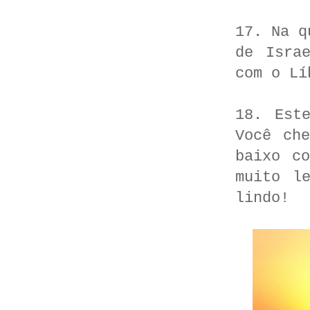
17. Na q
de Isra
com o Lí
18. Est
Você ch
baixo c
muito l
lindo!