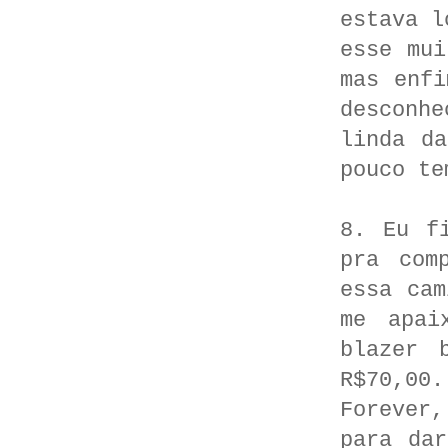
estava l
esse mui
mas enfi
desconhe
linda d
pouco te
8. Eu f
pra com
essa cam
me apai
blazer 
R$70,00
Forever
para da