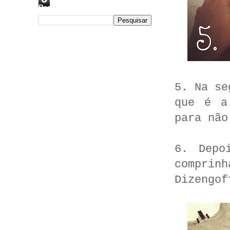
Pesquisar este blog
5. Na se
que é a
para não
6. Depo
comprin
Dizengof