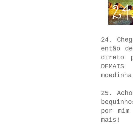
24. Cheg
então d
direto 
DEMAIS
moedinha
25. Ach
bequinh
por mim
mais!