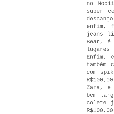
no Modi
super c
descanç
enfim, 
jeans l
Bear, é
lugares
Enfim, 
também 
com spik
R$100,0
Zara, e
bem larg
colete 
R$100,00