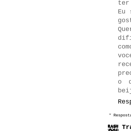
ter
Eu 
gos
Que
dif
com
vo
rec
pre
o d
bei
Res
Respost
Tr