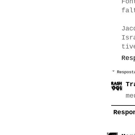
Fon
fal
Jac
Isr
tiv
Res
Respost
Tr
me
Respo