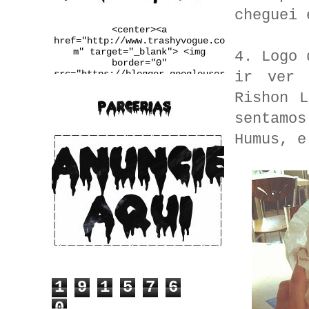
cheguei 
<center><a
href="http://www.trashyvogue.co
m" target="_blank"> <img
4. Logo 
border="0"
src="https://blogger.googleuser
ir ver 
content.com/img/b/R29vZ2xl/AVvX
Rishon 
sEgqv2EDYqp9b-
u3wSj4vLaL0MiWcMlkIIq9N34UaFq6Q
sentamos
2PRlYxiF4jDxtfiTugVHzJnj1Ba6pxQ
m_Q7LRaW-
Humus, e
__FSINM8VGJk_Qmcvbc6_ws4rbqoBF5
QX4QiDxgIn65NudFdVd2BUwJbJw/w25
0-h167-no/banner.jpg" /></a>
</center>
1
9
1
5
7
6
0