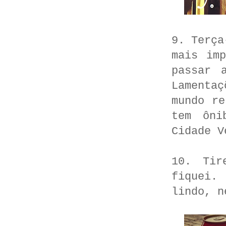
9. Terça
mais im
passar 
Lamentaç
mundo re
tem ôni
Cidade V
10. Tir
fiquei.
lindo, n