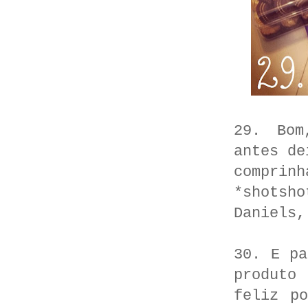
29. Bom
antes de
comprinh
*shotsh
Daniels
30. E pa
produto
feliz p