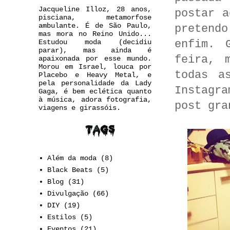
Jacqueline Illoz, 28 anos,
postar a
pisciana, metamorfose
ambulante. É de São Paulo,
pretend
mas mora no Reino Unido...
enfim. 
Estudou moda (decidiu
parar), mas ainda é
feira, 
apaixonada por esse mundo.
Morou em Israel, louca por
todas a
Placebo e Heavy Metal, e
pela personalidade da Lady
Instagr
Gaga, é bem eclética quanto
à música, adora fotografia,
post gra
viagens e girassóis.
Além da moda
(8)
Black Beats
(5)
Blog
(31)
Divulgação
(66)
DIY
(19)
Estilos
(5)
Eventos
(21)