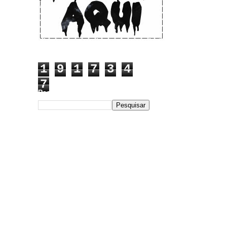
1
9
1
7
3
4
7
Pesquisar este blog