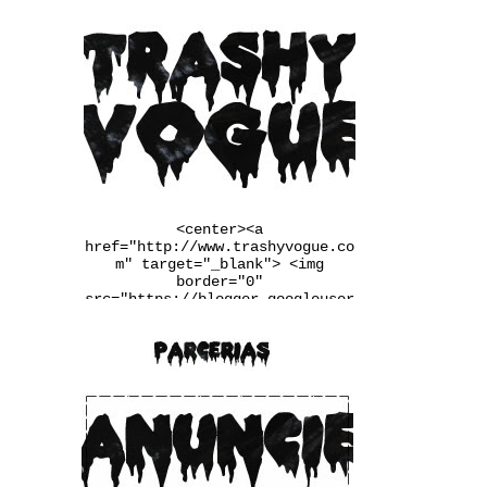
<center><a
href="http://www.trashyvogue.co
m" target="_blank"> <img
border="0"
src="https://blogger.googleuser
content.com/img/b/R29vZ2xl/AVvX
sEgqv2EDYqp9b-
u3wSj4vLaL0MiWcMlkIIq9N34UaFq6Q
2PRlYxiF4jDxtfiTugVHzJnj1Ba6pxQ
m_Q7LRaW-
__FSINM8VGJk_Qmcvbc6_ws4rbqoBF5
QX4QiDxgIn65NudFdVd2BUwJbJw/w25
0-h167-no/banner.jpg" /></a>
</center>