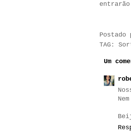
entrarão
Postado
TAG:
Sor
Um come
rob
Nos
Nem
Bei
Res