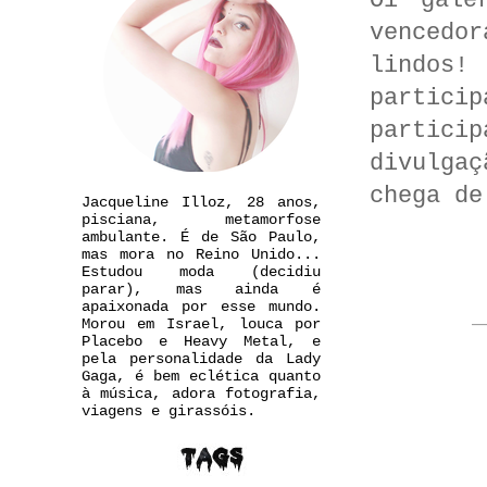
Oi gale
vencedo
lindos!
partici
partici
divulgaç
chega de
Jacqueline Illoz, 28 anos,
pisciana, metamorfose
ambulante. É de São Paulo,
mas mora no Reino Unido...
Estudou moda (decidiu
parar), mas ainda é
apaixonada por esse mundo.
Morou em Israel, louca por
Placebo e Heavy Metal, e
pela personalidade da Lady
Gaga, é bem eclética quanto
à música, adora fotografia,
viagens e girassóis.