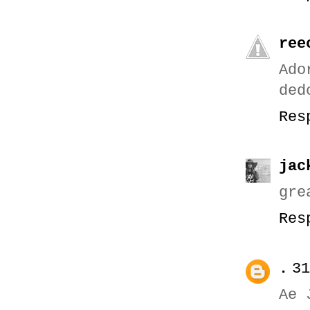
ree
Ado
ded
Res
jac
gre
Res
.
31
Ae 