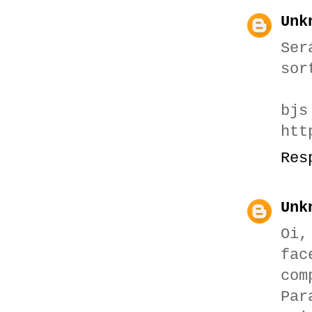
Unk
Se
sor
bjs
htt
Res
Unk
Oi,
fa
com
Par