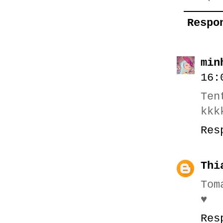
Respo
min
16:
Ten
kkk
Res
Thi
Tom
♥
Res