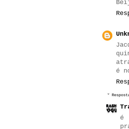
Bei
Res
Unk
Jac
qui
atr
é n
Res
Respost
Tr
é 
pr