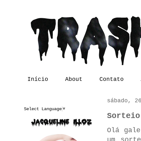
Início
About
Contato
sábado, 2
Translate
Select Language
▼
Sorteio
Olá gale
um sort