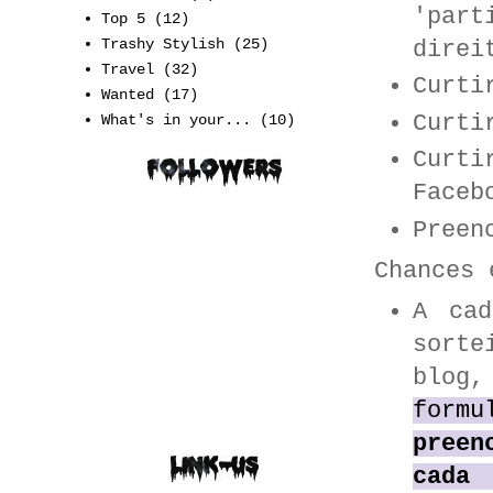
'par
Top 5
(12)
Trashy Stylish
(25)
direi
Travel
(32)
Curt
Wanted
(17)
Curt
What's in your...
(10)
Curt
Faceb
Preen
Chances 
A cad
sorte
blog
form
preen
cada 