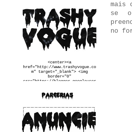
mais 
se o
preen
no fo
<center><a
href="http://www.trashyvogue.co
m" target="_blank"> <img
border="0"
src="https://blogger.googleuser
content.com/img/b/R29vZ2xl/AVvX
sEgqv2EDYqp9b-
u3wSj4vLaL0MiWcMlkIIq9N34UaFq6Q
2PRlYxiF4jDxtfiTugVHzJnj1Ba6pxQ
m_Q7LRaW-
__FSINM8VGJk_Qmcvbc6_ws4rbqoBF5
QX4QiDxgIn65NudFdVd2BUwJbJw/w25
0-h167-no/banner.jpg" /></a>
</center>