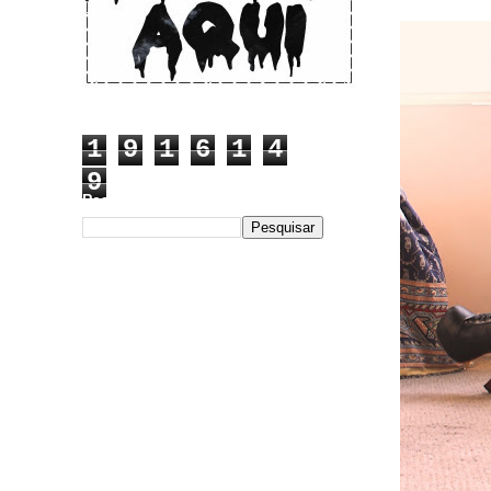
1
9
1
6
1
4
9
Pesquisar este blog