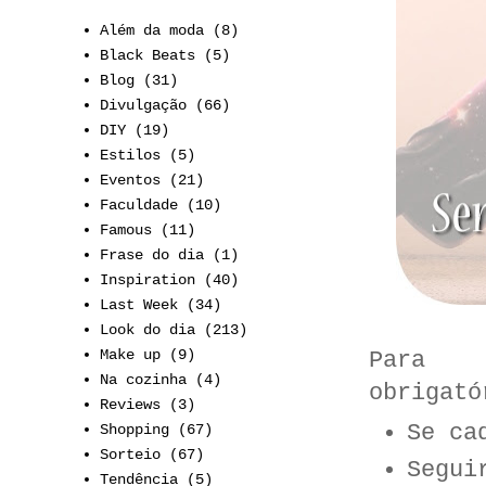
Além da moda
(8)
Black Beats
(5)
Blog
(31)
Divulgação
(66)
DIY
(19)
Estilos
(5)
Eventos
(21)
Faculdade
(10)
Famous
(11)
Frase do dia
(1)
Inspiration
(40)
Last Week
(34)
Look do dia
(213)
Make up
(9)
Para 
Na cozinha
(4)
obrigató
Reviews
(3)
Se ca
Shopping
(67)
Sorteio
(67)
Segu
Tendência
(5)