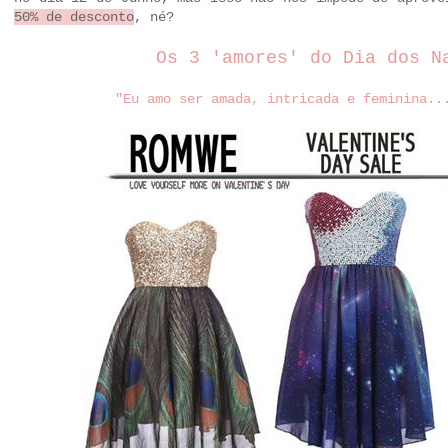
50% de desconto
, né?
Os 3 'amores' do Dia dos N
"Eu amo ser amada, intricada e feminina..