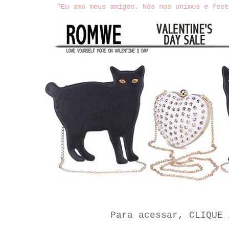
"Eu amo meus amigos. Nós nos unimos e fest
Para acessar,
CLIQUE 