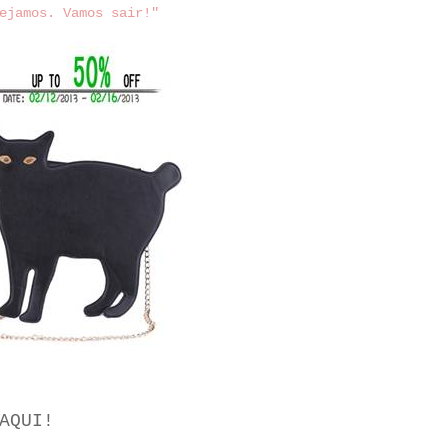
ejamos. Vamos sair!"
AQUI
!