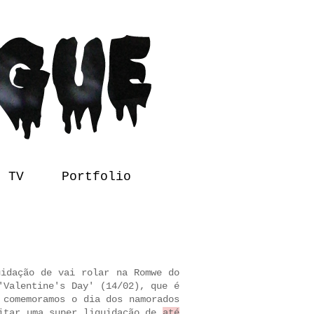
l TV
Portfolio
uidação de vai rolar na Romwe do
'Valentine's Day' (14/02), que é
 comemoramos o dia dos namorados
eitar uma super liquidação de
até