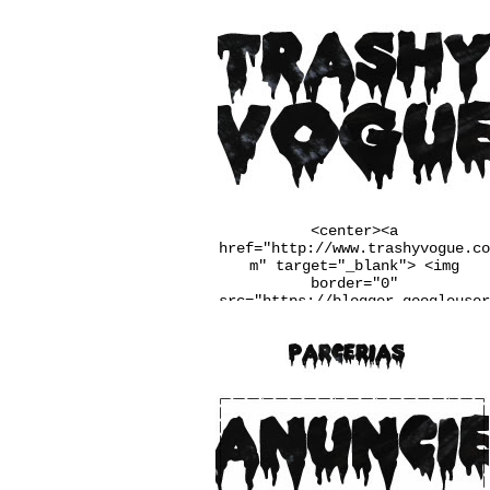
<center><a
href="http://www.trashyvogue.co
m" target="_blank"> <img
border="0"
src="https://blogger.googleuser
content.com/img/b/R29vZ2xl/AVvX
sEgqv2EDYqp9b-
u3wSj4vLaL0MiWcMlkIIq9N34UaFq6Q
2PRlYxiF4jDxtfiTugVHzJnj1Ba6pxQ
m_Q7LRaW-
__FSINM8VGJk_Qmcvbc6_ws4rbqoBF5
QX4QiDxgIn65NudFdVd2BUwJbJw/w25
0-h167-no/banner.jpg" /></a>
</center>