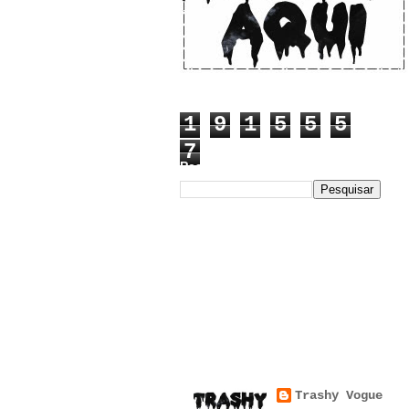
1
9
1
5
5
5
7
Pesquisar este blog
Trashy Vogue