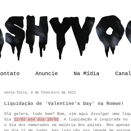
Contato
Anuncie
Na Mídia
Cana
sexta-feira, 8 de fevereiro de 2013
Liquidação de 'Valentine's Day' na Romwe!
Olá galera, tudo bem? Bom, vim aqui divulgar uma liq
dia
12/02 até dia 16/02
. A liquidação é inspirada no 
o dia dos namorados na maioria dos países. Nós apenas
no dia 12 de Junho, mas isso não nos impede de aprov