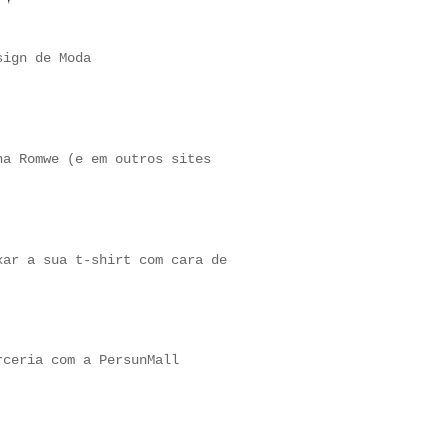
sign de Moda
na Romwe (e em outros sites
xar a sua t-shirt com cara de
rceria com a PersunMall