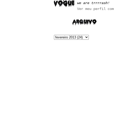
we are trrrrash!
Ver meu perfil com