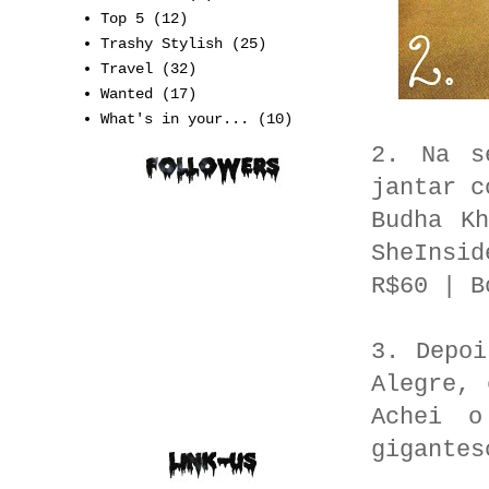
Top 5
(12)
Trashy Stylish
(25)
Travel
(32)
Wanted
(17)
What's in your...
(10)
2. Na s
jantar c
Budha K
SheInsi
R$60 | B
3. Depoi
Alegre, 
Achei o
gigantes