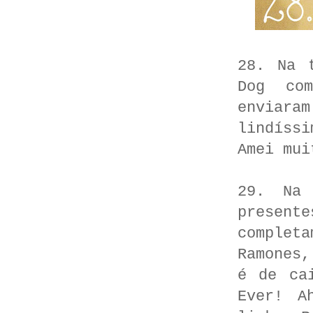
28. Na 
Dog com
enviar
lindíss
Amei mui
29. Na 
presen
completa
Ramones,
é de ca
Ever! A