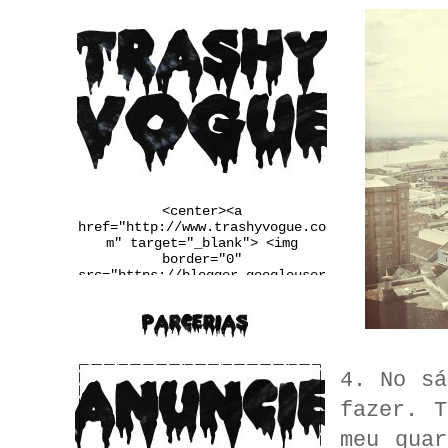
<center><a
href="http://www.trashyvogue.co
m" target="_blank"> <img
border="0"
src="https://blogger.googleuser
content.com/img/b/R29vZ2xl/AVvX
sEgqv2EDYqp9b-
u3wSj4vLaL0MiWcMlkIIq9N34UaFq6Q
2PRlYxiF4jDxtfiTugVHzJnj1Ba6pxQ
m_Q7LRaW-
__FSINM8VGJk_Qmcvbc6_ws4rbqoBF5
4. No sá
QX4QiDxgIn65NudFdVd2BUwJbJw/w25
0-h167-no/banner.jpg" /></a>
fazer. 
</center>
meu qua