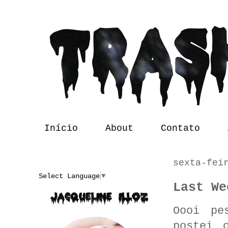
Início
About
Contato
sexta-fei
Translate
Select Language
▼
Last We
Oooi pe
postei 