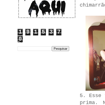
chimarrã
1
9
1
5
3
7
0
Pesquisar este blog
5. Esse 
prima. 