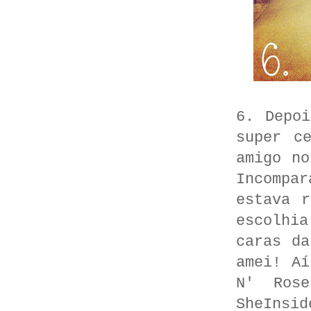
6. Depo
super c
amigo no
Incompa
estava 
escolhia
caras da
amei! Aí
N' Rose
SheInsid