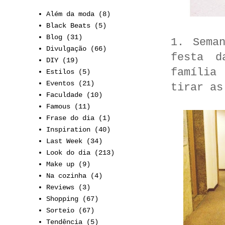
Além da moda
(8)
Black Beats
(5)
Blog
(31)
1. Sema
Divulgação
(66)
festa d
DIY
(19)
família
Estilos
(5)
Eventos
(21)
tirar as
Faculdade
(10)
Famous
(11)
Frase do dia
(1)
Inspiration
(40)
Last Week
(34)
Look do dia
(213)
Make up
(9)
Na cozinha
(4)
Reviews
(3)
Shopping
(67)
Sorteio
(67)
Tendência
(5)