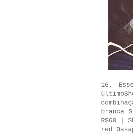
16. Ess
último
combina
branca S
R$60 | S
red Oasa