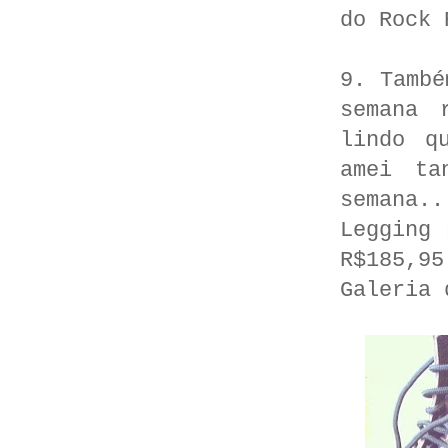
do Rock 
9. També
semana 
lindo q
amei ta
semana.
Legging 
R$185,9
Galeria 