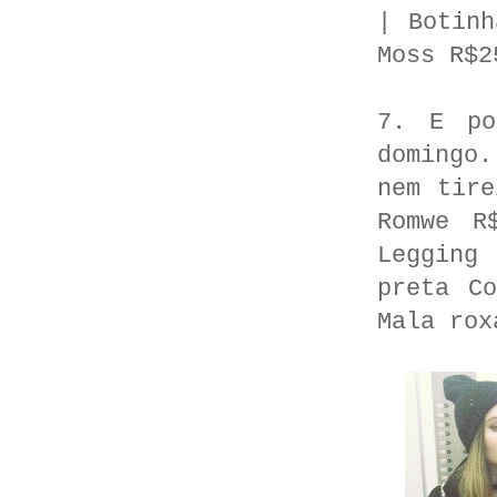
| Botinh
Moss R$2
7. E po
domingo
nem tire
Romwe R
Legging 
preta C
Mala rox