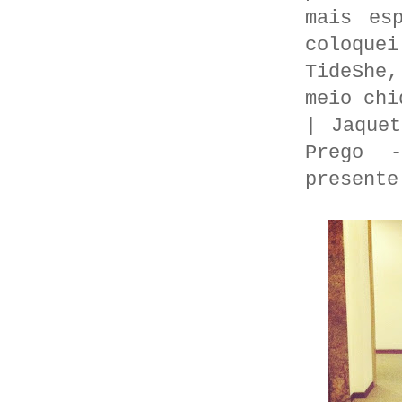
mais es
coloque
TideShe
meio chi
| Jaque
Prego 
presente