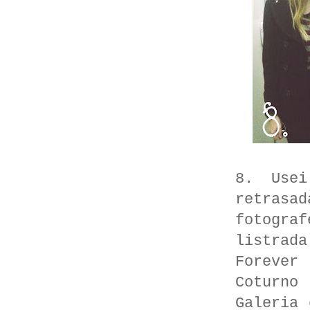
8. Usei
retrasa
fotogra
listrad
Forever
Coturno
Galeria 