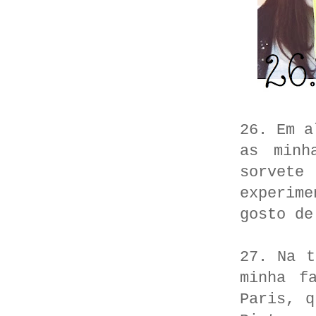
26. Em a
as minh
sorvete
experim
gosto de
27. Na t
minha f
Paris, q