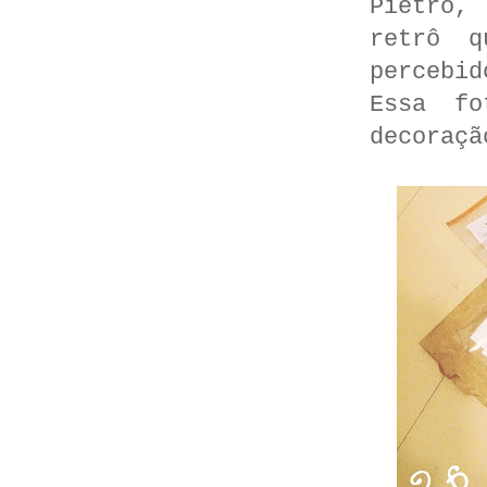
Pietro,
retrô q
percebid
Essa f
decoraç