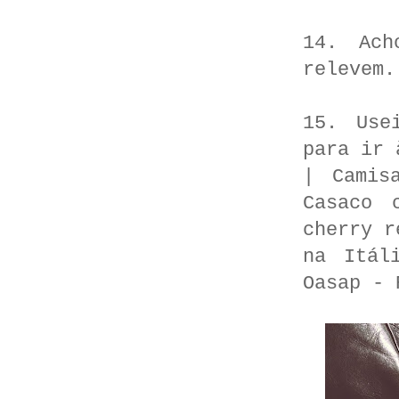
14. Ach
relevem.
15. Use
para ir 
| Camis
Casaco 
cherry r
na Itál
Oasap - 