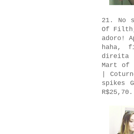
21. No 
Of Filth
adoro! A
haha, f
direita
Mart of 
| Coturn
spikes 
R$25,70.