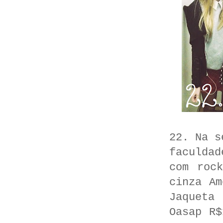
22. Na s
faculda
com roc
cinza Am
Jaqueta
Oasap R$