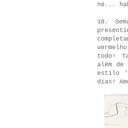
né... ha
18. Sem
present
complet
vermelh
todo! T
além de 
estilo 
dias! Am