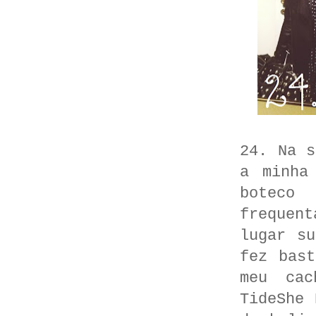
24. Na s
a minha
boteco
frequen
lugar s
fez bas
meu cac
TideShe 