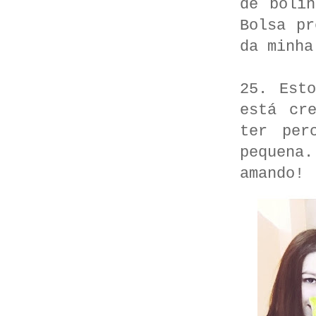
de boli
Bolsa pr
da minha
25. Est
está cr
ter per
pequena
amando!