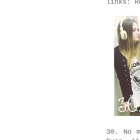
links:
R
30. No 