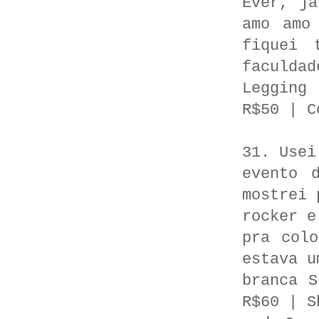
Ever, já
amo amo
fiquei 
faculda
Legging
R$50 | C
31. Usei
evento 
mostrei 
rocker e
pra col
estava u
branca S
R$60 | S