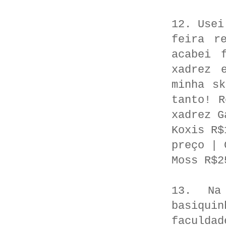
12. Usei
feira r
acabei 
xadrez 
minha s
tanto! R
xadrez G
Koxis R$
preço | 
Moss R$2
13. Na
basiqu
faculda