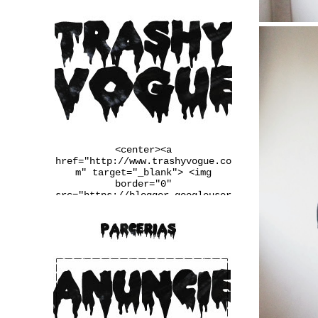
<center><a
href="http://www.trashyvogue.co
m" target="_blank"> <img
border="0"
src="https://blogger.googleuser
content.com/img/b/R29vZ2xl/AVvX
sEgqv2EDYqp9b-
u3wSj4vLaL0MiWcMlkIIq9N34UaFq6Q
2PRlYxiF4jDxtfiTugVHzJnj1Ba6pxQ
m_Q7LRaW-
__FSINM8VGJk_Qmcvbc6_ws4rbqoBF5
QX4QiDxgIn65NudFdVd2BUwJbJw/w25
0-h167-no/banner.jpg" /></a>
</center>