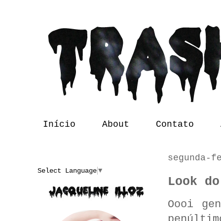
Início
About
Contato
segunda-f
Translate
Select Language
▼
Look do
Oooi ge
penúltim