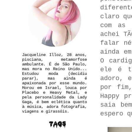
diferent
claro qu
com as 
achei TÃ
falar né
ainda em
Jacqueline Illoz, 28 anos,
O cardi
pisciana, metamorfose
ambulante. É de São Paulo,
ele é t
mas mora no Reino Unido...
Estudou moda (decidiu
adoro, 
parar), mas ainda é
apaixonada por esse mundo.
por fim
Morou em Israel, louca por
Placebo e Heavy Metal, e
Happy p
pela personalidade da Lady
Gaga, é bem eclética quanto
saia be
à música, adora fotografia,
viagens e girassóis.
espero q