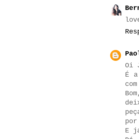
Ber
lov
Res
Pao
Oi 
É a
com
Bom
dei
peç
por
E j