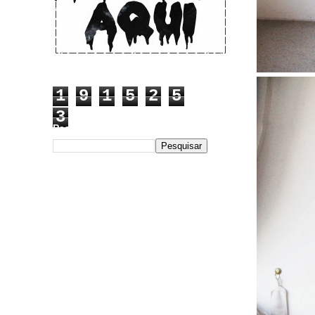
1
9
1
5
2
5
3
Pesquisar este blog