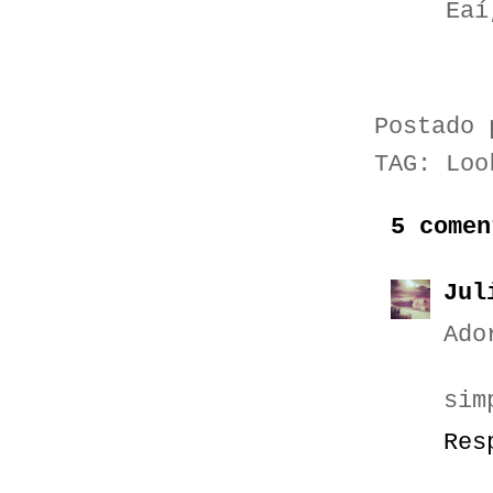
Eaí
Postado
TAG:
Loo
5 comen
Jul
Ado
sim
Res