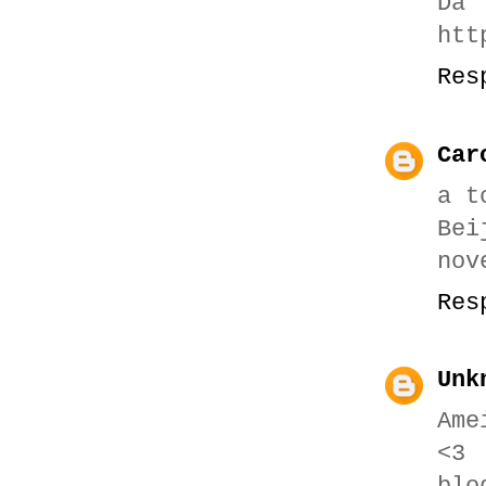
Dá 
htt
Res
Car
a t
Bei
nov
Res
Unk
Ame
<3