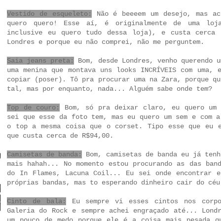
Vestido de esqueleto:
Não é beeeem um desejo, mas ac
quero quero!
Esse aí,
é originalmente de uma loj
inclusive eu quero tudo dessa loja), e custa cerca
Londres e porque eu não comprei, não me perguntem.
Saia jeans preta:
Bom, desde Londres, venho querendo u
uma menina que montava uns
looks INCRÍVEIS com uma
, 
copiar (poser). Tô pra procurar uma na Zara, porque qu
tal, mas por enquanto, nada... Alguém sabe onde tem?
Top de couro:
Bom, só pra deixar claro, eu quero um 
sei que esse da foto tem, mas eu quero um sem e com a
o top a mesma coisa que o corset.
Tipo esse que eu e
que custa cerca de R$94,00.
Camisetas de banda:
Bom, camisetas de banda eu já tenh
mais hahah... No momento estou procurando as das ban
do In Flames, Lacuna Coil... Eu sei onde encontrar e
próprias bandas, mas to esperando dinheiro cair do céu
Cinto de bala:
Eu sempre vi esses cintos nos corpo
Galeria do Rock e sempre achei engraçado até... Lond
um pouco de medo porque ele é a coisa mais pesada q