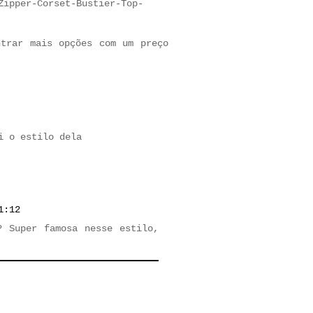
Zipper-Corset-Bustier-Top-
ntrar mais opções com um preço
i o estilo dela
1:12
? Super famosa nesse estilo,