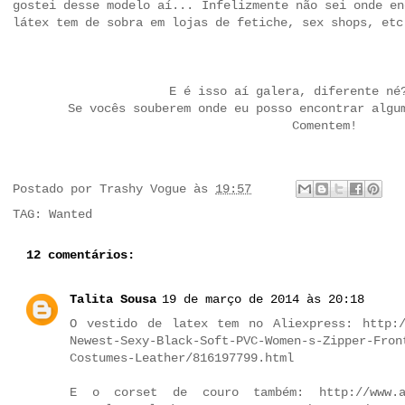
gostei desse modelo aí... Infelizmente não sei onde en
látex tem de sobra em lojas de fetiche, sex shops, etc
E é isso aí galera, diferente né
Se vocês souberem onde eu posso encontrar algu
Comentem!
Postado por
Trashy Vogue
às
19:57
TAG:
Wanted
12 comentários:
Talita Sousa
19 de março de 2014 às 20:18
O vestido de latex tem no Aliexpress: http:/
Newest-Sexy-Black-Soft-PVC-Women-s-Zipper-Fron
Costumes-Leather/816197799.html
E o corset de couro também: http://www.ali