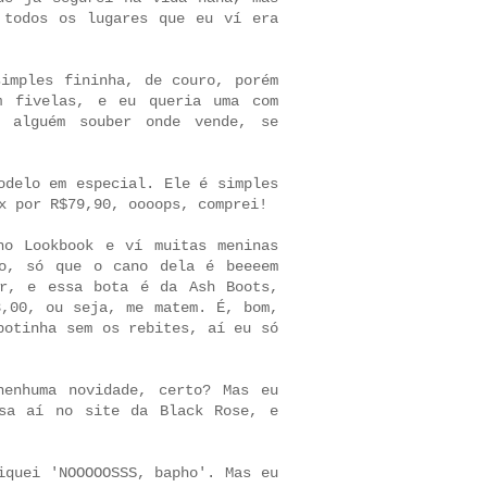
 todos os lugares que eu ví era
imples fininha, de couro, porém
m fivelas, e eu queria uma com
 alguém souber onde vende, se
odelo em especial. Ele é simples
x por R$79,90
, oooops, comprei!
o Lookbook e ví muitas meninas
to, só que o cano dela é beeeem
sar, e
essa bota é da Ash Boots
,
3,00, ou seja, me matem. É, bom,
botinha sem os rebites, aí eu só
enhuma novidade, certo? Mas eu
sa aí no site da Black Rose
, e
iquei 'NOOOOOSSS, bapho'. Mas eu