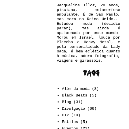
Jacqueline Illoz, 28 anos,
pisciana, metamorfose
ambulante. É de São Paulo,
mas mora no Reino Unido...
Estudou moda (decidiu
parar), mas ainda é
apaixonada por esse mundo.
Morou em Israel, louca por
Placebo e Heavy Metal, e
pela personalidade da Lady
Gaga, é bem eclética quanto
à música, adora fotografia,
viagens e girassóis.
Além da moda
(8)
Black Beats
(5)
Blog
(31)
Divulgação
(66)
DIY
(19)
Estilos
(5)
Eventos
(21)