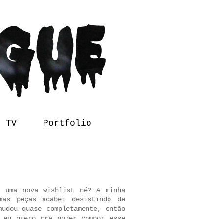
l TV
Portfolio
r uma nova wishlist né? A
minha
as peças acabei desistindo de
mudou quase completamente, então
 eu quero pra poder compor esse