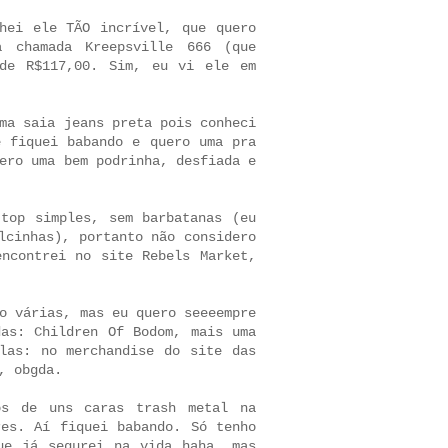
hei ele TÃO incrível, que quero
a chamada Kreepsville 666 (que
 de R$117,00. Sim, eu vi ele em
ma saia jeans preta pois conheci
e fiquei babando e quero uma pra
ero uma bem podrinha, desfiada e
top simples, sem barbatanas (eu
lcinhas), portanto não considero
ncontrei no site Rebels Market
,
o várias, mas eu quero seeeempre
das: Children Of Bodom, mais uma
las: no merchandise do site das
, obgda.
s de uns caras trash metal na
res. Aí fiquei babando. Só tenho
ue já segurei na vida haha, mas