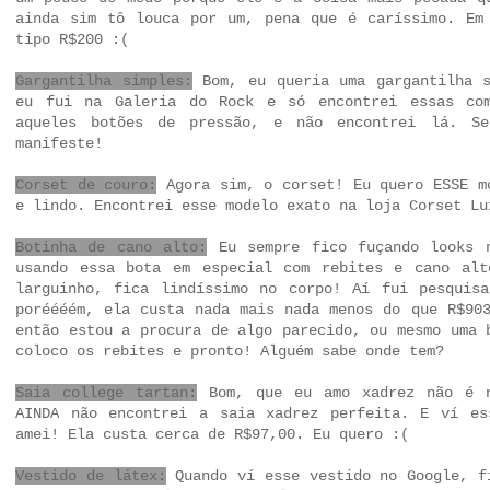
ainda sim tô louca por um, pena que é caríssimo. Em
tipo R$200 :(
Gargantilha simples:
Bom, eu queria uma gargantilha s
eu fui na Galeria do Rock e só encontrei essas co
aqueles botões de pressão, e não encontrei lá. Se
manifeste!
Corset de couro:
Agora sim, o corset! Eu quero ESSE m
e lindo. Encontrei esse
modelo exato na loja Corset Lu
Botinha de cano alto:
Eu sempre fico fuçando looks n
usando essa bota em especial com rebites e cano al
larguinho, fica lindíssimo no corpo! Aí fui pesqui
poréééém, ela custa nada mais nada menos do que R$90
então estou a procura de algo parecido, ou mesmo uma 
coloco os rebites e pronto! Alguém sabe onde tem?
Saia college tartan:
Bom, que eu amo xadrez não é n
AINDA não encontrei a saia xadrez perfeita. E ví
es
amei! Ela custa cerca de R$97,00. Eu quero :(
Vestido de látex:
Quando ví esse vestido no Google, f