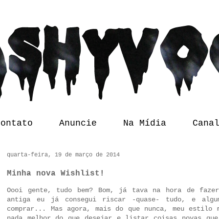
Contato
Anuncie
Na Mídia
Cana
quarta-feira, 19 de março de 2014
Minha nova Wishlist!
Oooi gente, tudo bem? Bom, já tava na hora de faze
antiga
eu já consegui riscar -quase- tudo, e algum
comprar... Mas agora, mais do que nunca, meu estilo 
nada melhor do que desejar e listar coisas novas que