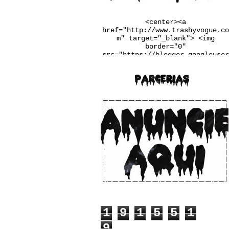
<center><a
href="http://www.trashyvogue.co
m" target="_blank"> <img
border="0"
src="https://blogger.googleuser
content.com/img/b/R29vZ2xl/AVvX
sEgqv2EDYqp9b-
u3wSj4vLaL0MiWcMlkIIq9N34UaFq6Q
2PRlYxiF4jDxtfiTugVHzJnj1Ba6pxQ
m_Q7LRaW-
__FSINM8VGJk_Qmcvbc6_ws4rbqoBF5
QX4QiDxgIn65NudFdVd2BUwJbJw/w25
0-h167-no/banner.jpg" /></a>
</center>
1
9
1
5
5
1
9