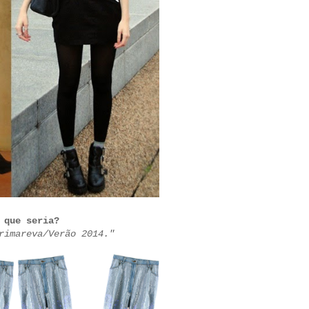
 que seria?
rimareva/Verão 2014."