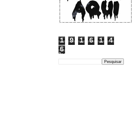
1
9
1
6
1
4
6
Pesquisar este blog