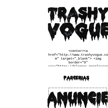
<center><a
href="http://www.trashyvogue.co
m" target="_blank"> <img
border="0"
src="https://blogger.googleuser
content.com/img/b/R29vZ2xl/AVvX
sEgqv2EDYqp9b-
u3wSj4vLaL0MiWcMlkIIq9N34UaFq6Q
2PRlYxiF4jDxtfiTugVHzJnj1Ba6pxQ
m_Q7LRaW-
__FSINM8VGJk_Qmcvbc6_ws4rbqoBF5
QX4QiDxgIn65NudFdVd2BUwJbJw/w25
0-h167-no/banner.jpg" /></a>
</center>