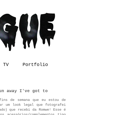
l TV
Portfolio
un away I've got to
fins de semana que eu estou de
ar um look legal que fotografei
ado
) que recebi da Romwe! Esse é
os acessórios/complementos tipo