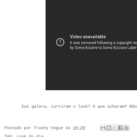
Eaí galera, curtiram o look? O que acharam? Não
Postado por
Trashy Vogue
às
16:29
TAG:
Look do dia