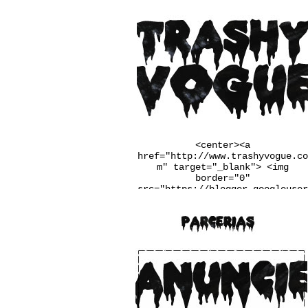
<center><a
href="http://www.trashyvogue.co
m" target="_blank"> <img
border="0"
src="https://blogger.googleuser
content.com/img/b/R29vZ2xl/AVvX
sEgqv2EDYqp9b-
u3wSj4vLaL0MiWcMlkIIq9N34UaFq6Q
2PRlYxiF4jDxtfiTugVHzJnj1Ba6pxQ
m_Q7LRaW-
__FSINM8VGJk_Qmcvbc6_ws4rbqoBF5
QX4QiDxgIn65NudFdVd2BUwJbJw/w25
0-h167-no/banner.jpg" /></a>
</center>