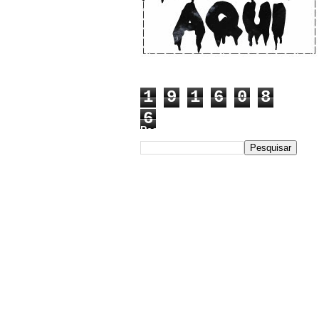
1
9
1
6
0
8
6
Pesquisar este blog