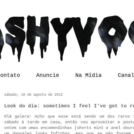
Contato
Anuncie
Na Mídia
Cana
sábado, 18 de agosto de 2012
Look do dia: sometimes I feel I've got to r
Olá galera! Acho que esse está sendo um dos raros 
sábado à tarde em casa, então vou aproveitar e post
ontem com umas encomendinhas (
shorts mint
e
anel dour
um daqueles looks fofinhos, mas que se não fossem 