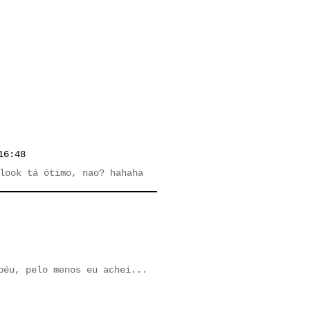
16:48
look tá ótimo, nao? hahaha
péu, pelo menos eu achei...