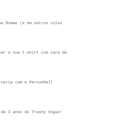
na Romwe (e em outros sites
xar a sua t-shirt com cara de
rceria com a PersunMall
 de 3 anos do Trashy Vogue!