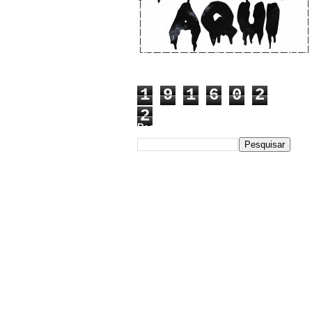
1
9
1
6
0
2
2
Pesquisar este blog