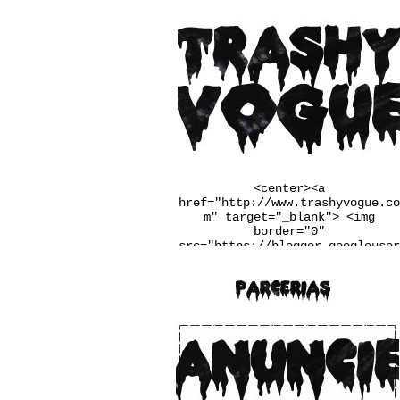
<center><a
href="http://www.trashyvogue.co
m" target="_blank"> <img
border="0"
src="https://blogger.googleuser
content.com/img/b/R29vZ2xl/AVvX
sEgqv2EDYqp9b-
u3wSj4vLaL0MiWcMlkIIq9N34UaFq6Q
2PRlYxiF4jDxtfiTugVHzJnj1Ba6pxQ
m_Q7LRaW-
__FSINM8VGJk_Qmcvbc6_ws4rbqoBF5
QX4QiDxgIn65NudFdVd2BUwJbJw/w25
0-h167-no/banner.jpg" /></a>
</center>