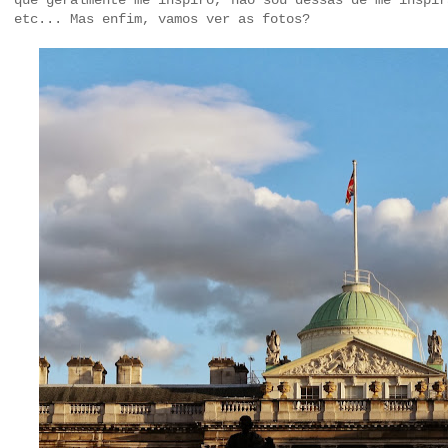
que geralmente me inspiro, não sou dessas de me inspir
etc... Mas enfim, vamos ver as fotos?