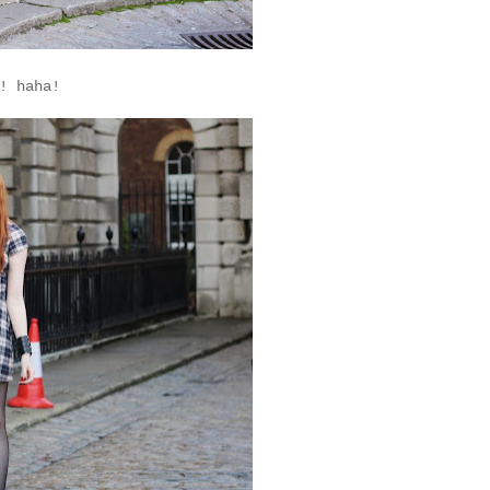
! haha!