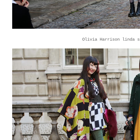
Olivia Harrison
linda s