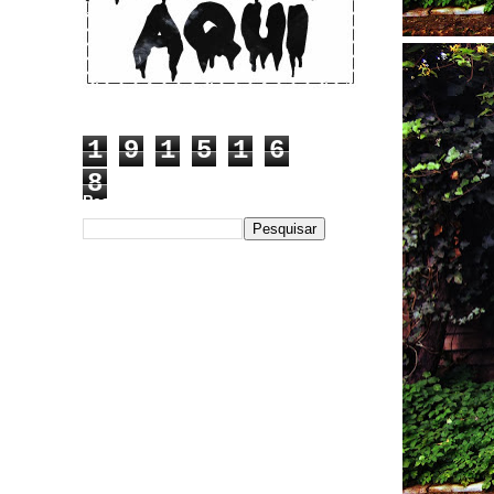
1
9
1
5
1
6
8
Pesquisar este blog