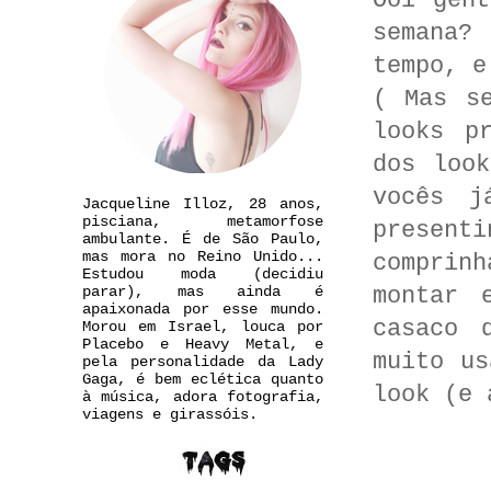
Ooi gen
semana?
tempo, e
( Mas s
looks p
dos loo
vocês j
Jacqueline Illoz, 28 anos,
pisciana, metamorfose
presenti
ambulante. É de São Paulo,
mas mora no Reino Unido...
comprin
Estudou moda (decidiu
montar 
parar), mas ainda é
apaixonada por esse mundo.
casaco 
Morou em Israel, louca por
Placebo e Heavy Metal, e
muito us
pela personalidade da Lady
Gaga, é bem eclética quanto
look (e 
à música, adora fotografia,
viagens e girassóis.