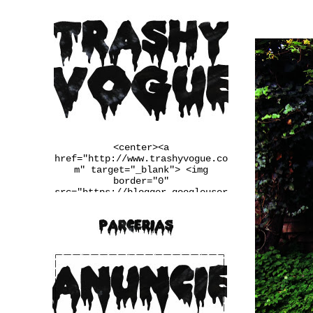
<center><a
href="http://www.trashyvogue.co
m" target="_blank"> <img
border="0"
src="https://blogger.googleuser
content.com/img/b/R29vZ2xl/AVvX
sEgqv2EDYqp9b-
u3wSj4vLaL0MiWcMlkIIq9N34UaFq6Q
2PRlYxiF4jDxtfiTugVHzJnj1Ba6pxQ
m_Q7LRaW-
__FSINM8VGJk_Qmcvbc6_ws4rbqoBF5
QX4QiDxgIn65NudFdVd2BUwJbJw/w25
0-h167-no/banner.jpg" /></a>
</center>