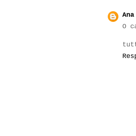
Ana
O c
tut
Res