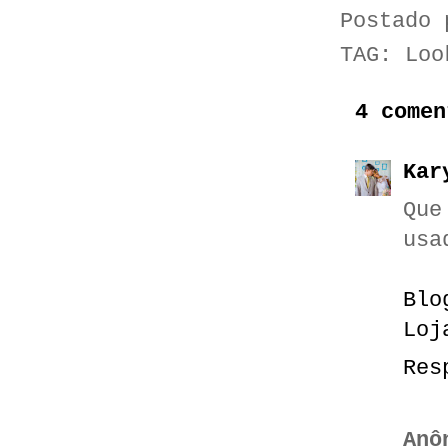
Postado
TAG:
Loo
4 comen
Kar
Que
usa
Blo
Loj
Res
Anô